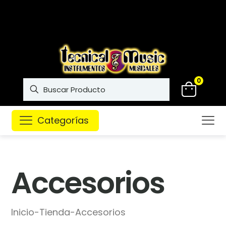
Instrumentos musicales de
alta calidad
0
Categorías
Accesorios
Inicio
-
Tienda
-
Accesorios