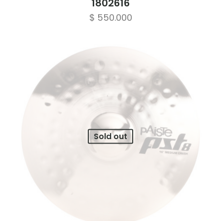
1802616
$
550.000
Sold out